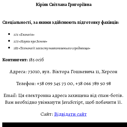
Кіріяк Світлана Григоріївна
Спеціальності, за якими здійснюють підготовку фахівців:
101 «Екологія»
103 «Науки про Землю»
183 «Технології захисту навколишнього середовища»
Контингент:
185 осіб
Адреса:
73010, вул. Віктора Гошкевича 11, Херсон
Телефон:
+38 099 345 73 00, +38 066 789 50 98
Email:
Ця електронна адреса захищена від спам-ботів.
Вам необхідно увімкнути JavaScript, щоб побачити її.
Сайт:
Відвідати сайт