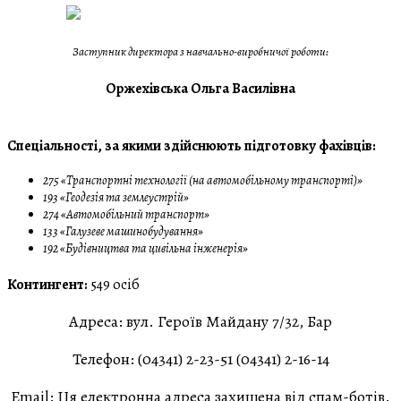
Заступник директора з навчально-виробничої роботи:
Оржехівська Ольга Василівна
Спеціальності, за якими здійснюють підготовку фахівців:
275 «Транспортні технології (на автомобільному транспорті)»
193 «Геодезія та землеустрій»
274 «Автомобільний транспорт»
133 «Галузеве машинобудування»
192 «Будівництва та цивільна інженерія»
Контингент:
549 осіб
Адреса:
вул. Героїв Майдану 7/32, Бар
Телефон:
(04341) 2-23-51 (04341) 2-16-14
Email:
Ця електронна адреса захищена від спам-ботів.