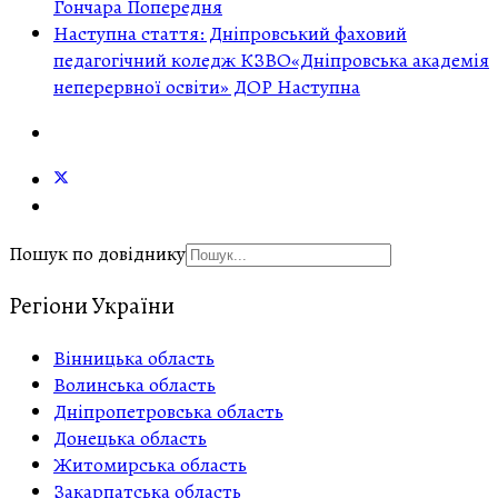
Гончара
Попередня
Наступна стаття: Дніпровський фаховий
педагогічний коледж КЗВО«Дніпровська академія
неперервної освіти» ДОР
Наступна
Пошук по довіднику
Регіони України
Вінницька область
Волинська область
Дніпропетровська область
Донецька область
Житомирська область
Закарпатська область