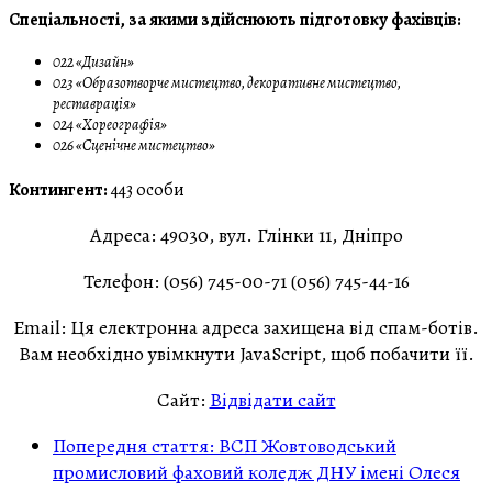
Спеціальності, за якими здійснюють підготовку фахівців:
022 «Дизайн»
023 «Образотворче мистецтво, декоративне мистецтво,
реставрація»
024 «Хореографія»
026 «Сценічне мистецтво»
Контингент:
443 особи
Адреса:
49030, вул. Глінки 11, Дніпро
Телефон:
(056) 745-00-71 (056) 745-44-16
Email:
Ця електронна адреса захищена від спам-ботів.
Вам необхідно увімкнути JavaScript, щоб побачити її.
Сайт:
Відвідати сайт
Попередня стаття: ВСП Жовтоводський
промисловий фаховий коледж ДНУ імені Олеся