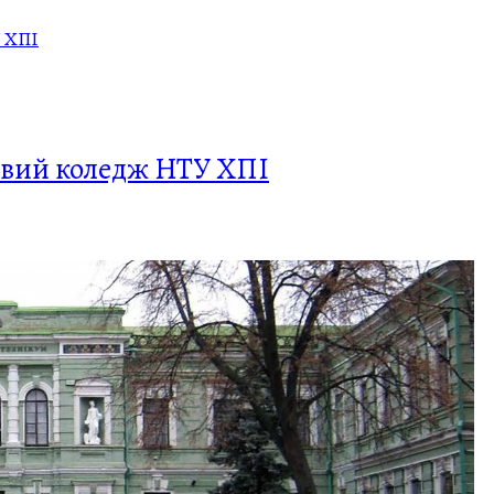
овий коледж НТУ ХПІ