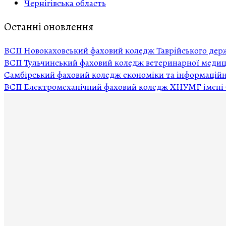
Чернігівська область
Останні оновлення
ВСП Новокаховський фаховий коледж Таврійського держ
ВСП Тульчинський фаховий коледж ветеринарної мед
Самбірський фаховий коледж економіки та інформацій
ВСП Електромеханічний фаховий коледж ХНУМГ імені